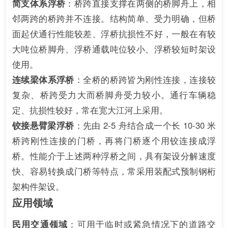
简支体系浮桥
：桥跨直接支撑在两侧的桥脚舟上，相
邻两跨的桥跨并不连接。结构简单、受力明确，但桥
面起伏通行性能较差、浮桥抗损性不好，一般在有较
大吨位桥脚舟、浮桥通载吨位较小、浮桥较短时架设
使用。
连续梁体系浮桥
：全桥的桥跨皆为刚性连接，连接较
复杂、桥跨受力大而桥脚舟受力较小。通行车辆稳
定、抗损性较好，常在宽大江河上采用。
铰接悬臂梁浮桥
：先由 2-5 舟结合成一个长 10-30 米
桥跨刚性连接的门桥，再将门桥逐个用铰连接成浮
桥。性能介于上述两种浮桥之间，具有架设分解速度
快、容易转换成门桥等特点，常采用装配式预制钢桁
架构件架设。
应用领域
民用交通领域
：可用于临时或紧急情况下的道路交